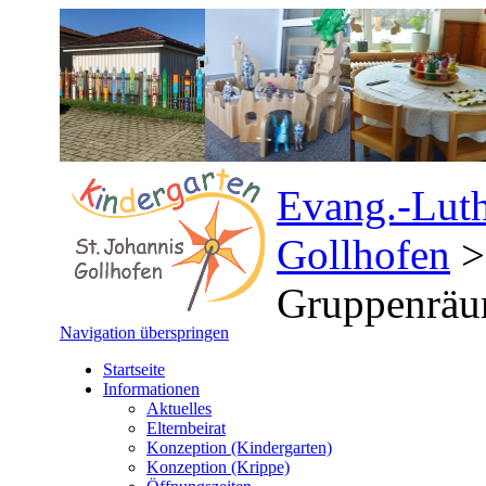
Evang.-Luth
Gollhofen
Gruppenrä
Navigation überspringen
Startseite
Informationen
Aktuelles
Elternbeirat
Konzeption (Kindergarten)
Konzeption (Krippe)