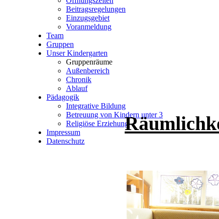
Öffnungszeiten
Beitragsregelungen
Einzugsgebiet
Voranmeldung
Team
Gruppen
Unser Kindergarten
Gruppenräume
Außenbereich
Chronik
Ablauf
Pädagogik
Integrative Bildung
Betreuung von Kindern unter 3
Räumlichke
Religiöse Erziehung
Impressum
Datenschutz